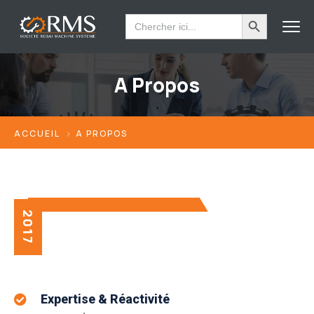
Search Button
Search
for:
A Propos
ACCUEIL
A PROPOS
2017
Expertise & Réactivité