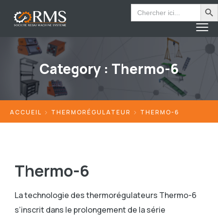
Search Bu
Search
for:
Category :
Thermo-6
ACCUEIL
THERMORÉGULATEUR
THERMO-6
Thermo-6
La technologie des thermorégulateurs Thermo-6
s’inscrit dans le prolongement de la série