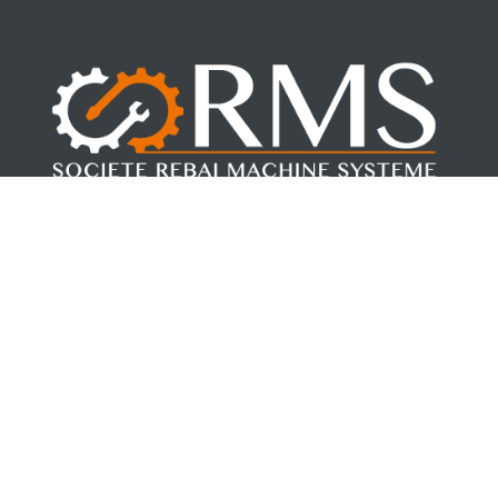
Fondée par Mohamed REBAI en 2017. RMS, allie la force de la
jeunesse à la sécurité de l’expérience.
Suivez-nous
Nos cordonnées
Adresse 1: BP71-3041 Chihia-Sfax Tunisie