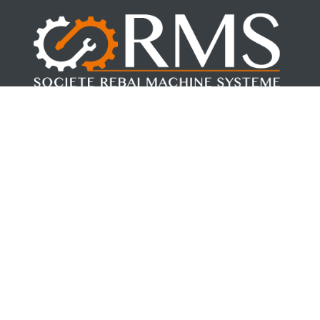
Fondée par Mohamed REBAI en 2017. RMS, allie la force de la
jeunesse à la sécurité de l’expérience.
Suivez-nous
Nos cordonnées
Adresse 1: BP71-3041 Chihia-Sfax Tunisie
Adresse 2: Résidence Emna Appart : 1 E 1, Nour
Jaafer 2083, Raoued - Tunis