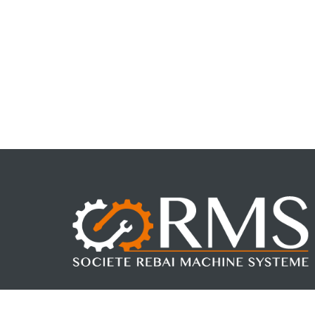
Fondée par Mohamed REBAI en 2017. RMS, allie la force