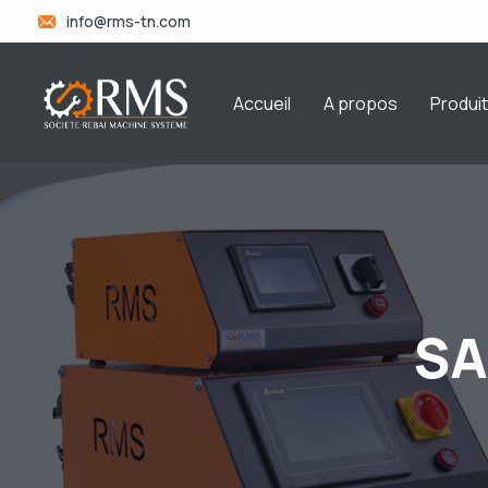
info@rms-tn.com
Accueil
A propos
Produi
SA