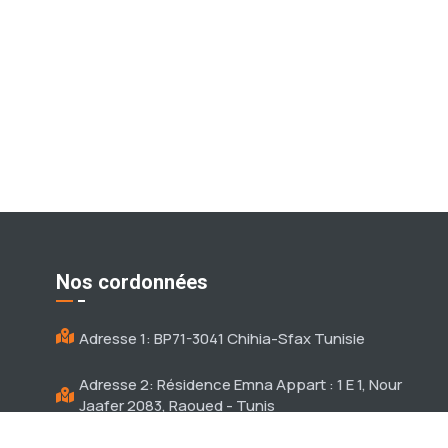
Nos cordonnées
Adresse 1: BP71-3041 Chihia-Sfax Tunisie
Adresse 2: Résidence Emna Appart : 1 E 1, Nour
Jaafer 2083, Raoued - Tunis
info@rms-tn.com