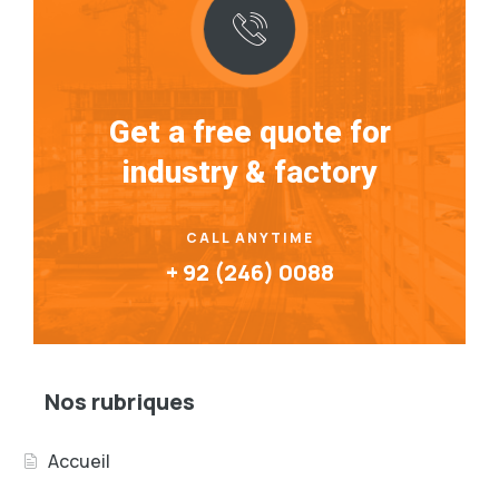
Get a free quote for
industry & factory
CALL ANYTIME
+ 92 (246) 0088
Nos rubriques
Accueil